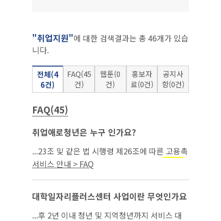
"취업지원"
에 대한 검색결과는 총 46개가 있습
니다.
FAQ(45
웹툰(0
홍보자
공지사
전체(4
건)
건)
료(0건)
항(0건)
6건)
FAQ(45)
취업애로청년은 누구 인가요?
...23조 및 같은 법 시행령 제26조에 따른 고용촉
진장려금 지급 대상이 되는 청년 ③ 국민
취업지
서비스 안내 > FAQ
제도에 참여*하고 최초**로 취업한 청년 ④ 청
원
년도전지원사업* 수료 청년 ⑤ ｢아동복지...
대학일자리플러스센터 사업이란 무엇인가요
...후 2년 이내 청년 및 지역청년까지 서비스 대