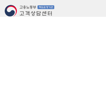
지번주소
울산 중구 북정동 236번지
도로명주소
울산 중구 종가로 405-3
우편번호
(우)44543
상담문의: (국번없이)1350(유료)
정부민원안내 콜센터: 국번없이 110
당직실 TEL
052-701-5300 (평일 18시 ~ 익일 9시, 주말 공휴
일 24시)
⁕ 당직실전화는 고용·노동상담이 제한됩니다.
FAX
052-702-5008
개인정보처리방침
영상정보처리기기 운영관리방침