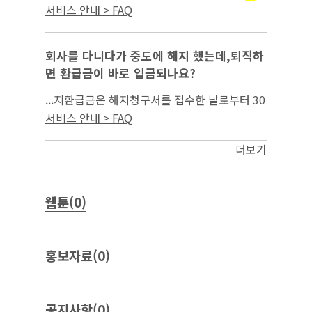
상을 확대하고, 일자리 발굴·매칭 등 직접적
취
서비스 안내 > FAQ
서비스 강화 및 진로지도, 심리 등 연계전
업지원
문상담을 통합지원하는 청년특화 원스톱 고용서
비스를...
회사를 다니다가 중도에 해지 했는데,퇴직하
면 환급금이 바로 입금되나요?
...지환급금은 해지청구서를 접수한 날로부터 30
영업일 이내에 지급됩니다. 다만, 본인납입금과
서비스 안내 > FAQ
금의 총액이 적립된 이후에 지급되며,
취업지원
서류의 보완(해지 증빙서류)이 필요하거나, 정부
더보기
지원금...
웹툰(0)
홍보자료(0)
공지사항(0)