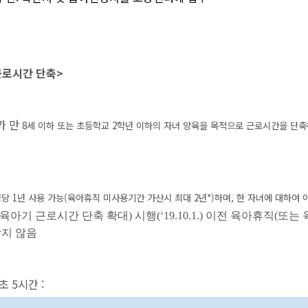
근로시간 단축>
가 만
8
세 이하 또는 초등학교
2
학년 이하의 자녀 양육을 목적으로 근로시간을 단축
명당
1
년 사용 가능
(
육아휴직 미사용기간 가산시 최대
2
년
*)
하며
,
한 자녀에 대하여 
육아기 근로시간 단축 확대
)
시행
(‘19.10.1.)
이전 육아휴직
(
또는 
받지 않음
초 5시간 :