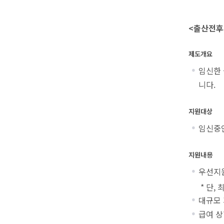
<출산전후
제도개요
임신한 
니다.
지원대상
임신중
지원내용
우선지원
* 단, 최
대규모 
급여 상