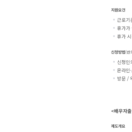
지원요건
근로기
휴가가 
휴가 시
신청방법
(반
신청인의
온라인·
방문 /
<배우자출
제도개요