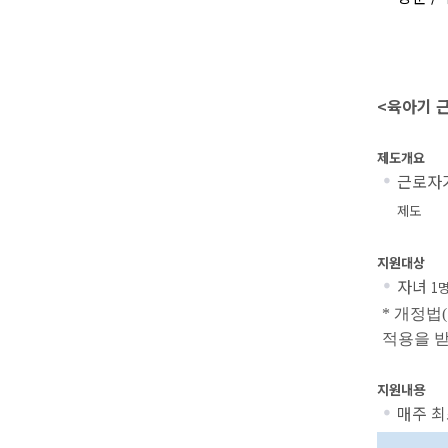
<육아기 
제도개요
근로자
제도
지원대상
자녀
1
*
개정법
(
적용을 
지원내용
매주 최