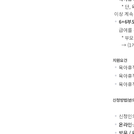
* 단, 
이상 계속
6+6
급여를 
* 부모 
→ (1개월)
지원요건
육아휴직
육아휴직
육아휴직
신청방법
(
반
신청인
온라인·
방문 /