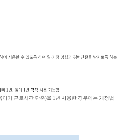
하여 사용할 수 있도록 하여 일
·
가정 양립과 경력단절을 방지토록 하는
아빠
1
년
,
엄마
1
년
각각
사용 가능함
육아기 근로시간 단축
)
을
1
년 사용한 경우에는 개정법