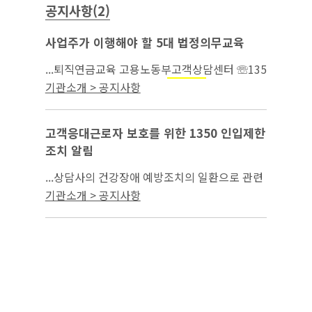
공지사항(2)
사업주가 이행해야 할 5대 법정의무교육
...퇴직연금교육 고용노동부고객상담센터 ☏135
0 직장내 성희롱 예방교육
보건교육
산업안전
기관소개 > 공지사항
* 위탁 교육기관 관련(...
고객응대근로자 보호를 위한 1350 인입제한
조치 알림
...상담사의 건강장애 예방조치의 일환으로 관련
법(성폭력범죄의 처벌 등에 관한 특례법, 형법,
기관소개 > 공지사항
보건법 등)위반에 대한 고발 조치와는
산업안전
별도로 7일간 전화 인입 제한 조치(성희롱은 1개
월간...