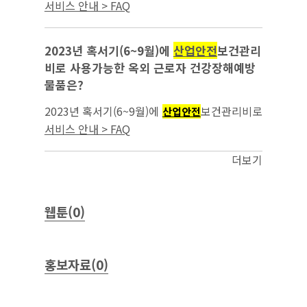
를 배치하는데 이때 유도자에게 지급하는 물품
서비스 안내 > FAQ
이
보건관리비로 가능한지...
산업안전
2023년 혹서기(6~9월)에
산업안전
보건관리
비로 사용가능한 옥외 근로자 건강장해예방
물품은?
2023년 혹서기(6~9월)에
보건관리비로
산업안전
사용가능한 옥외 근로자 건강장해예방 물품
서비스 안내 > FAQ
은?...
더보기
웹툰(0)
홍보자료(0)