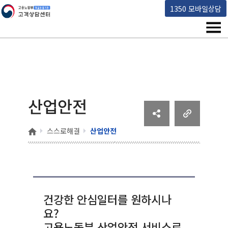
고용노동부 책임운영기관 고객상담센터
1350 모바일상담
메뉴
산업안전
홈
스스로해결
산업안전
건강한 안심일터를 원하시나
요?
고용노동부 산업안전 서비스로