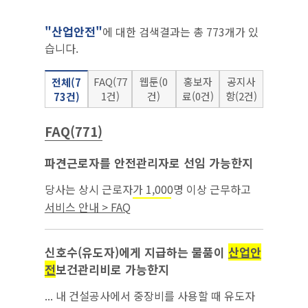
"산업안전"
에 대한 검색결과는 총 773개가 있
습니다.
FAQ(77
웹툰(0
홍보자
공지사
전체(7
1건)
건)
료(0건)
항(2건)
73건)
FAQ(771)
파견근로자를 안전관리자로 선임 가능한지
당사는 상시 근로자가 1,000명 이상 근무하고
있는 사업장으로서
보건법 상 안전관리
산업안전
서비스 안내 > FAQ
자 2명, 보건관리자 1명을 선임하고 있는데, 안
전관리자 2명 중 1명을...
신호수(유도자)에게 지급하는 물품이
산업안
전
보건관리비로 가능한지
... 내 건설공사에서 중장비를 사용할 때 유도자