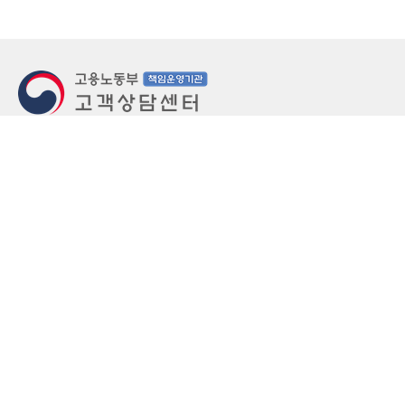
지번주소
울산 중구 북정동 236번지
도로명주소
울산 중구 종가로 405-3
우편번호
(우)44543
상담문의: (국번없이)1350(유료)
정부민원안내 콜센터: 국번없이 110
당직실 TEL
052-701-5300 (평일 18시 ~ 익일 9시, 주말 공휴
일 24시)
⁕ 당직실전화는 고용·노동상담이 제한됩니다.
FAX
052-702-5008