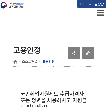
고용노동부 책임운영기관 고객상담센터
1350 모바일상담
메뉴
고용안정
홈
스스로해결
고용안정
국민취업지원제도 수급자격자
또는 청년을 채용하시고 지원금
도 받으세요!