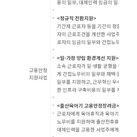
용의 일부, 대체인력 임금의 일부를 지
<정규직 전환지원>
기간제 근로자 등을 기간의 정함이 없는
자의 근로조건을 개선한 사업주에게 정규
로자의 임금의 일부와 간접노무비 지원
<일·가정 양립 환경개선 지원>
소속 근로자가 일·생활 균형을 위해 유
고용안정
게 간접노무비의 일부와 재택·원격근무
지원사업
일부를 지원하고, 근무혁신 우수기업의
한 인프라 구축비용의 일부를 지원
<출산육아기 고용안정장려금>
근로자에게 육아휴직과 육아기 근로시간
노무비를 지원하며 출산전후휴가, 유산
대체인력을 고용한 사업주에게 대체인력