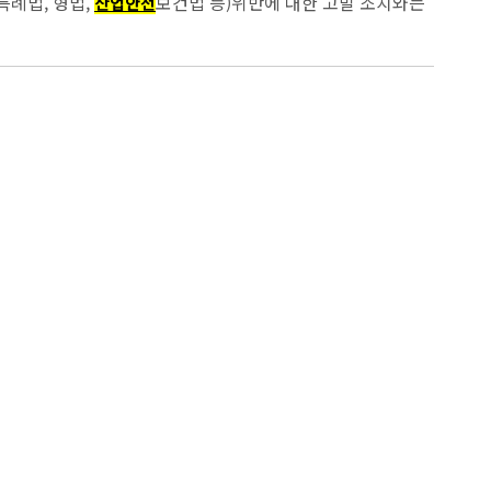
특례법, 형법,
보건법 등)위반에 대한 고발 조치와는
산업안전