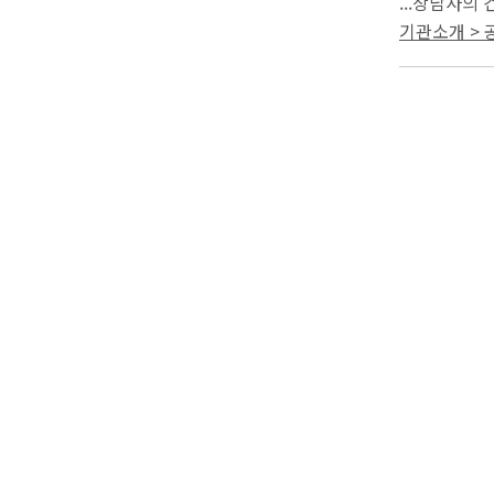
...상담사의
별도로 7일간
기관소개 >