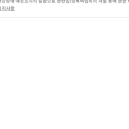
 건강장애 예방조치의 일환으로 관련법(성폭력범죄의 처벌 등에 관한 
 전화 인입 제한 조치(성희롱은 1개월간...
 공지사항