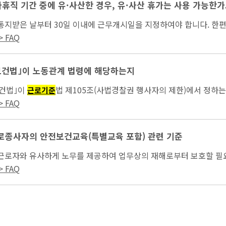
아휴직 기간 중에 유·사산한 경우, 유·사산 휴가는 사용 가능한가
...당 사실을 통지받은 날부터 30일 이내에 근무개시
 청구하면 유·사산 휴가를 부여...
 FAQ
건법｣이 노동관계 법령에 해당하는지
건법｣이
법 제105조(사법경찰권 행사자의 제한)에서 정하는
근로기준
 FAQ
종사자의 안전보건교육(특별교육 포함) 관련 기준
이 근로자와 유사하게 노무를 제공하여 업무상의 재해로부터 보호할 필
산업안전보건법｣ 시행령 제67조에 따른 직종이...
 FAQ