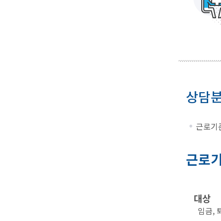
상담
근로기준
근로기
대상
임금, 퇴