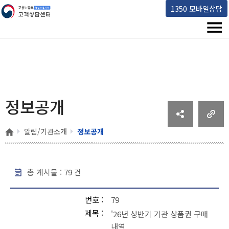
고용노동부 책임운영기관 고객상담센터
1350 모바일상담
메뉴
정보공개
홈
알림/기관소개
정보공개
총 게시물 :
79
건
정보공개 - 번호, 제목, 작성일, 조회 , 파일
번호
79
제목
'26년 상반기 기관 상품권 구매
내역