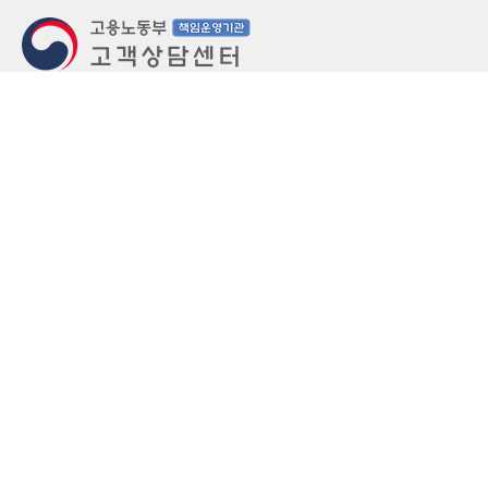
지번주소
울산 중구 북정동 236번지
도로명주소
울산 중구 종가로 405-3
우편번호
(우)44543
상담문의: (국번없이)1350(유료)
정부민원안내 콜센터: 국번없이 110
당직실 TEL
052-701-5300 (평일 18시 ~ 익일 9시, 주말 공휴
일 24시)
⁕ 당직실전화는 고용·노동상담이 제한됩니다.
FAX
052-702-5008
개인정보처리방침
영상정보처리기기 운영관리방침