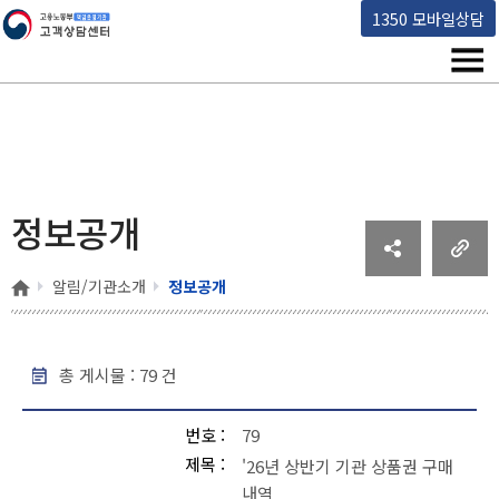
고용노동부 책임운영기관 고객상담센터
1350 모바일상담
메뉴
정보공개
홈
알림/기관소개
정보공개
총 게시물 :
79
건
정보공개 - 번호, 제목, 작성일, 조회 , 파일
번호
79
제목
'26년 상반기 기관 상품권 구매
내역