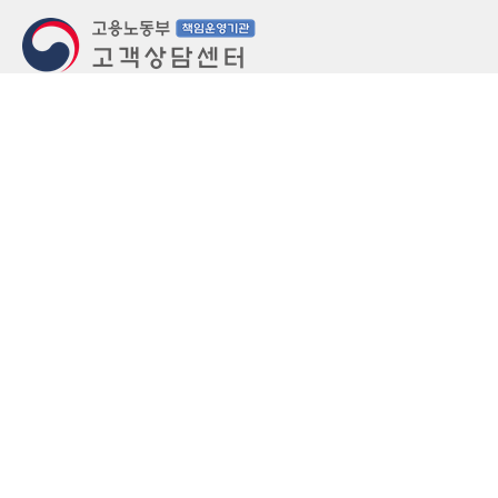
지번주소
울산 중구 북정동 236번지
도로명주소
울산 중구 종가로 405-3
우편번호
(우)44543
상담문의: (국번없이)1350(유료)
정부민원안내 콜센터: 국번없이 110
당직실 TEL
052-701-5300 (평일 18시 ~ 익일 9시, 주말 공휴
일 24시)
⁕ 당직실전화는 고용·노동상담이 제한됩니다.
FAX
052-702-5008
개인정보처리방침
영상정보처리기기 운영관리방침