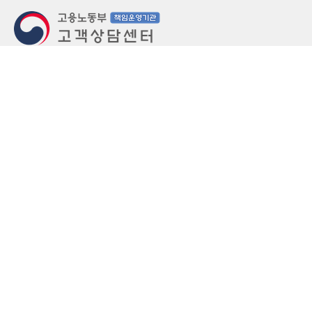
지번주소
울산 중구 북정동 236번지
도로명주소
울산 중구 종가로 405-3
우편번호
(우)44543
상담문의: (국번없이)1350(유료)
정부민원안내 콜센터: 국번없이 110
당직실 TEL
052-701-5300 (평일 18시 ~ 익일 9시, 주말 공휴
일 24시)
⁕ 당직실전화는 고용·노동상담이 제한됩니다.
FAX
052-702-5008
개인정보처리방침
영상정보처리기기 운영관리방침