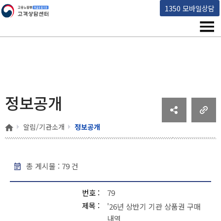
고용노동부 책임운영기관 고객상담센터
1350 모바일상담
메뉴
정보공개
홈
알림/기관소개
정보공개
총 게시물 :
79
건
정보공개 - 번호, 제목, 작성일, 조회 , 파일
번호
79
제목
'26년 상반기 기관 상품권 구매
내역