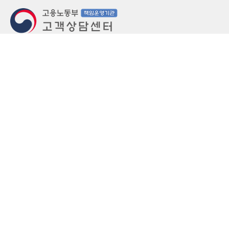
지번주소
울산 중구 북정동 236번지
도로명주소
울산 중구 종가로 405-3
우편번호
(우)44543
상담문의: (국번없이)1350(유료)
정부민원안내 콜센터: 국번없이 110
당직실 TEL
052-701-5300 (평일 18시 ~ 익일 9시, 주말 공휴
일 24시)
⁕ 당직실전화는 고용·노동상담이 제한됩니다.
FAX
052-702-5008
개인정보처리방침
영상정보처리기기 운영관리방침