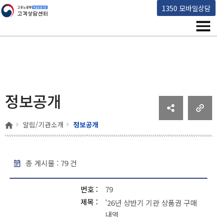
고용노동부 책임운영기관 고객상담센터
1350 모바일상담
메뉴
정보공개
홈
알림/기관소개
정보공개
총 게시물 :
79
건
정보공개 - 번호, 제목, 작성일, 조회 , 파일
번호
79
제목
'26년 상반기 기관 상품권 구매
내역