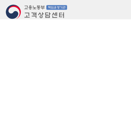
지번주소
울산 중구 북정동 236번지
도로명주소
울산 중구 종가로 405-3
우편번호
(우)44543
상담문의: (국번없이)1350(유료)
정부민원안내 콜센터: 국번없이 110
당직실 TEL
052-701-5300 (평일 18시 ~ 익일 9시, 주말 공휴
일 24시)
⁕ 당직실전화는 고용·노동상담이 제한됩니다.
FAX
052-702-5008
개인정보처리방침
영상정보처리기기 운영관리방침