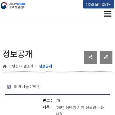
고용노동부 책임운영기관 고객상담센터
1350 모바일상담
메뉴
정보공개
홈
알림/기관소개
정보공개
총 게시물 :
79
건
정보공개 - 번호, 제목, 작성일, 조회 , 파일
번호
79
제목
'26년 상반기 기관 상품권 구매
내역