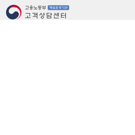
지번주소
울산 중구 북정동 236번지
도로명주소
울산 중구 종가로 405-3
우편번호
(우)44543
상담문의: (국번없이)1350(유료)
정부민원안내 콜센터: 국번없이 110
당직실 TEL
052-701-5300 (평일 18시 ~ 익일 9시, 주말 공휴
일 24시)
⁕ 당직실전화는 고용·노동상담이 제한됩니다.
FAX
052-702-5008
개인정보처리방침
영상정보처리기기 운영관리방침