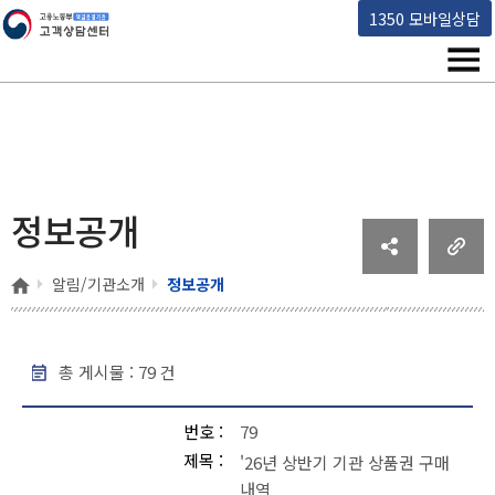
고용노동부 책임운영기관 고객상담센터
1350 모바일상담
메뉴
정보공개
홈
알림/기관소개
정보공개
총 게시물 :
79
건
정보공개 - 번호, 제목, 작성일, 조회 , 파일
번호
79
제목
'26년 상반기 기관 상품권 구매
내역