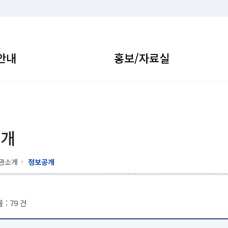
안내
홍보/자료실
공개
관소개
정보공개
 :
79
건