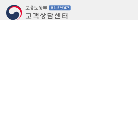
지번주소
울산 중구 북정동 236번지
도로명주소
울산 중구 종가로 405-3
우편번호
(우)44543
상담문의: (국번없이)1350(유료)
정부민원안내 콜센터: 국번없이 110
당직실 TEL
052-701-5300 (평일 18시 ~ 익일 9시, 주말 공휴
일 24시)
⁕ 당직실전화는 고용·노동상담이 제한됩니다.
FAX
052-702-5008
개인정보처리방침
영상정보처리기기 운영관리방침