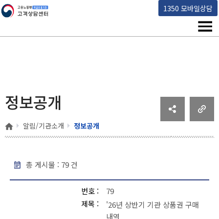
고용노동부 책임운영기관 고객상담센터
1350 모바일상담
메뉴
정보공개
홈
알림/기관소개
정보공개
총 게시물 :
79
건
정보공개 - 번호, 제목, 작성일, 조회 , 파일
번호
79
제목
'26년 상반기 기관 상품권 구매
내역