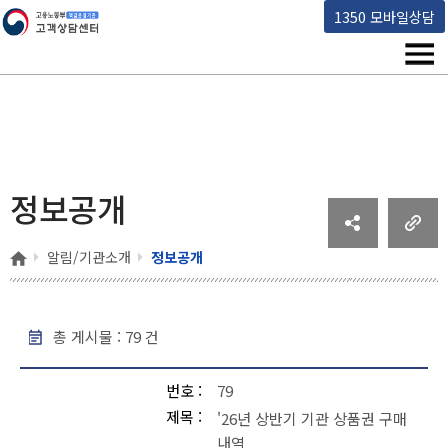
고용노동부 책임운영기관 고객상담센터
1350 모바일상담
메뉴
정보공개
홈
알림/기관소개
정보공개
총 게시물 :
79
건
정보공개 - 번호, 제목, 작성일, 조회 , 파일
번호
79
제목
'26년 상반기 기관 상품권 구매
내역