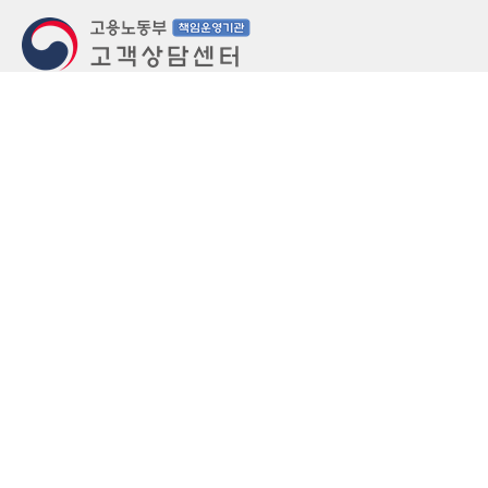
지번주소
울산 중구 북정동 236번지
도로명주소
울산 중구 종가로 405-3
우편번호
(우)44543
상담문의: (국번없이)1350(유료)
정부민원안내 콜센터: 국번없이 110
당직실 TEL
052-701-5300 (평일 18시 ~ 익일 9시, 주말 공휴
일 24시)
⁕ 당직실전화는 고용·노동상담이 제한됩니다.
FAX
052-702-5008
개인정보처리방침
영상정보처리기기 운영관리방침