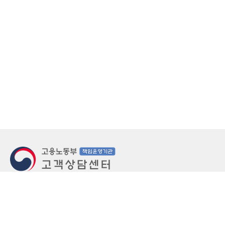
지번주소
울산 중구 북정동 236번지
도로명주소
울산 중구 종가로 405-3
우편번호
(우)44543