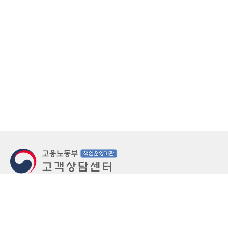
지번주소
울산 중구 북정동 236번지
도로명주소
울산 중구 종가로 405-3
우편번호
(우)44543