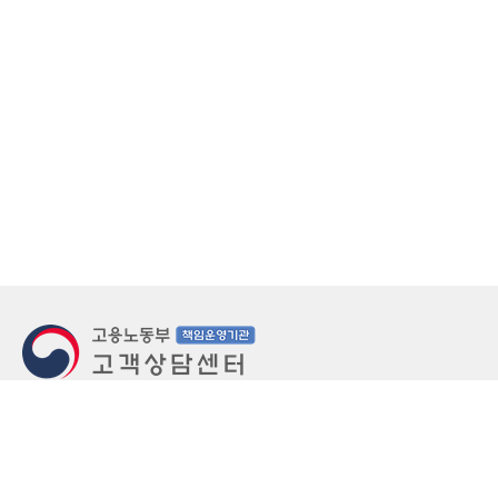
지번주소
울산 중구 북정동 236번지
도로명주소
울산 중구 종가로 405-3
우편번호
(우)44543