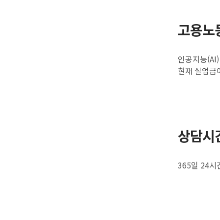
고용노
인공지능(AI
현재 실업급
상담시
365일 24시