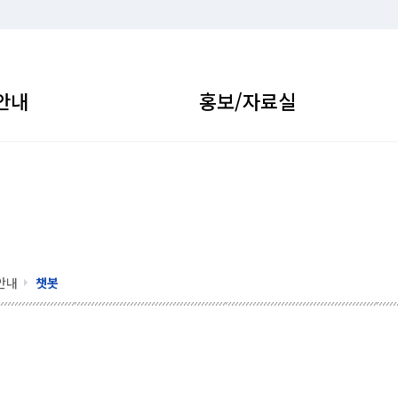
안내
홍보/자료실
안내
챗봇