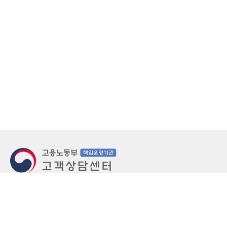
지번주소
울산 중구 북정동 236번지
도로명주소
울산 중구 종가로 405-3
우편번호
(우)44543