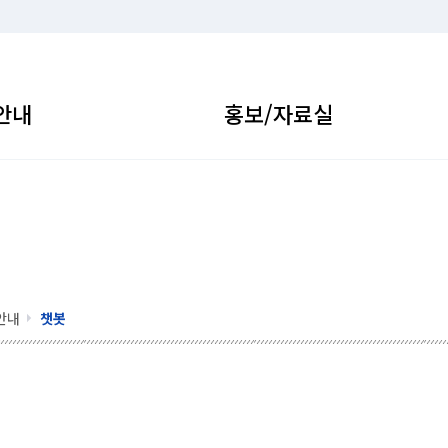
안내
홍보/자료실
안내
챗봇