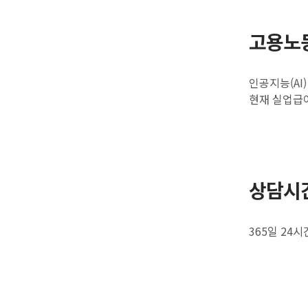
고용노
인공지능(AI
현재 실업급
상담시
365일 24시