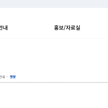
안내
홍보/자료실
안내
챗봇