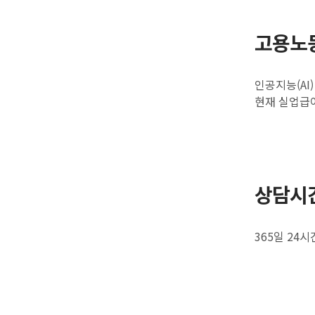
고용노
인공지능(AI
현재 실업급
상담시
365일 24시