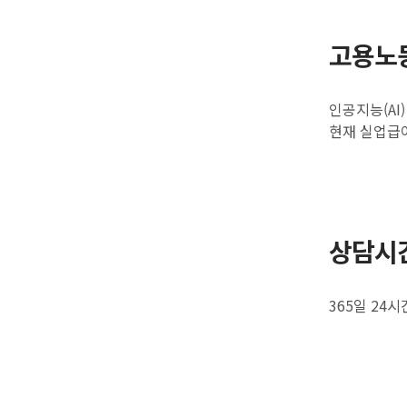
고용노
인공지능(AI
현재 실업급
상담시
365일 24시