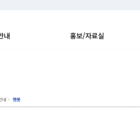
안내
홍보/자료실
안내
챗봇