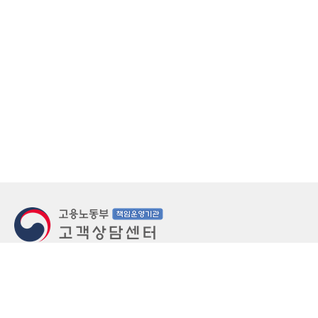
지번주소
울산 중구 북정동 236번지
도로명주소
울산 중구 종가로 405-3
우편번호
(우)44543