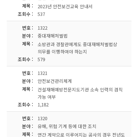
제목
2023년 안전보건교육 안내서
조회수
537
번호
1322
분야
중대재해처벌법
제목
소방관과 경찰관에게도 중대재해처벌법상
의무를 이행하여야 하는지
조회수
579
번호
1321
분야
안전보건관리체계
제목
건설재해예방전문지도기관 소속 인력의 겸직
가능 여부
조회수
1,182
번호
1320
분야
유해, 위험 기계 등에 대한 조치
제목
연간 계약으로 이루어지는 공사의 경우 전년도