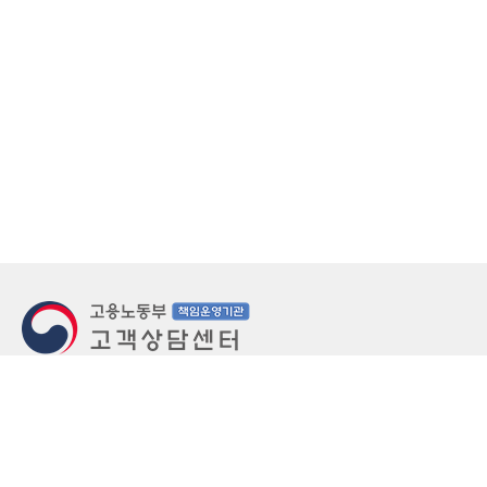
지번주소
울산 중구 북정동 236번지
도로명주소
울산 중구 종가로 405-3
우편번호
(우)44543