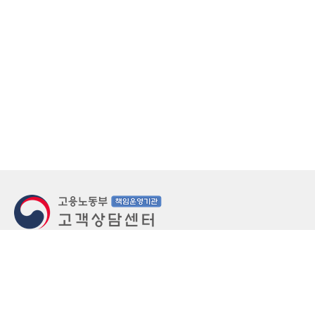
지번주소
울산 중구 북정동 236번지
도로명주소
울산 중구 종가로 405-3
우편번호
(우)44543