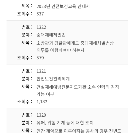
제목
2023년 안전보건교육 안내서
조회수
537
번호
1322
분야
중대재해처벌법
제목
소방관과 경찰관에게도 중대재해처벌법상
의무를 이행하여야 하는지
조회수
579
번호
1321
분야
안전보건관리체계
제목
건설재해예방전문지도기관 소속 인력의 겸직
가능 여부
조회수
1,182
번호
1320
분야
유해, 위험 기계 등에 대한 조치
제목
연간 계약으로 이루어지는 공사의 경우 전년도