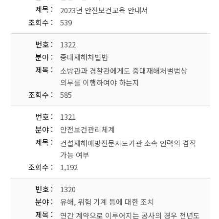
제목
2023년 안전보건교육 안내서
조회수
539
번호
1322
분야
중대재해처벌법
제목
소방관과 경찰관에게도 중대재해처벌법상
의무를 이행하여야 하는지
조회수
585
번호
1321
분야
안전보건관리체계
제목
건설재해예방전문지도기관 소속 인력의 겸직
가능 여부
조회수
1,192
번호
1320
분야
유해, 위험 기계 등에 대한 조치
제목
연간 계약으로 이루어지는 공사의 경우 전년도