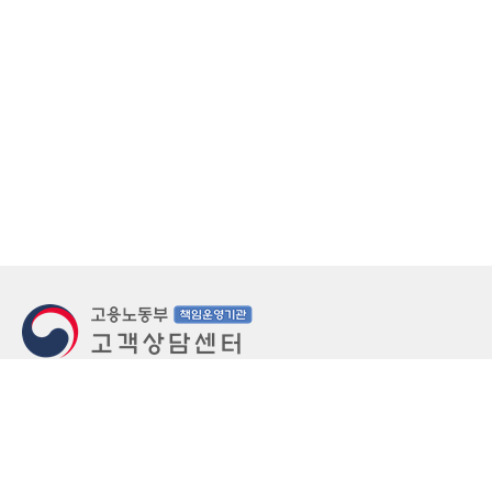
지번주소
울산 중구 북정동 236번지
도로명주소
울산 중구 종가로 405-3
우편번호
(우)44543