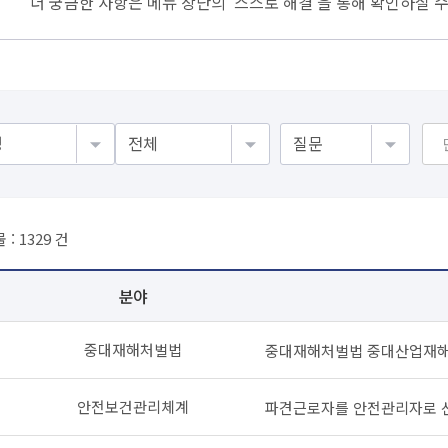
더 궁금한 사항은 메뉴 상단의
'스스로 해결'
을 통해 확인하실 수
 :
1329
건
분야
중대재해처벌법
중대재해처벌법 중대산업재해 질
안전보건관리체계
파견근로자를 안전관리자로 