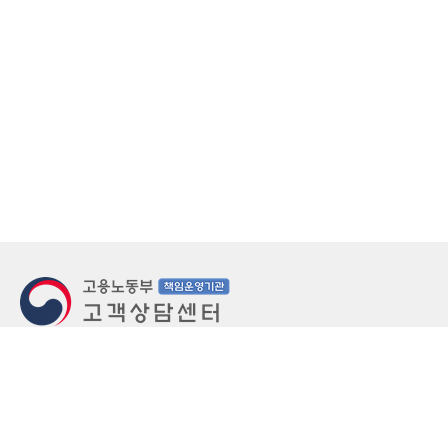
지번주소
울산 중구 북정동 236번지
도로명주소
울산 중구 종가로 405-3
우편번호
(우)44543