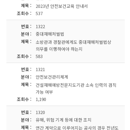
제목
2023년 안전보건교육 안내서
조회수
537
번호
1322
분야
중대재해처벌법
제목
소방관과 경찰관에게도 중대재해처벌법상
의무를 이행하여야 하는지
조회수
583
번호
1321
분야
안전보건관리체계
제목
건설재해예방전문지도기관 소속 인력의 겸직
가능 여부
조회수
1,190
번호
1320
분야
유해, 위험 기계 등에 대한 조치
제목
연간 계약으로 이루어지는 공사의 경우 전년도