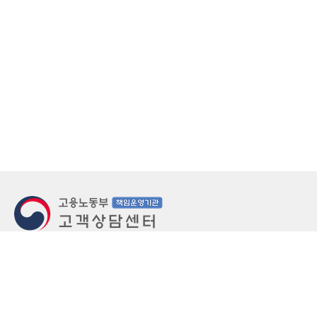
지번주소
울산 중구 북정동 236번지
도로명주소
울산 중구 종가로 405-3
우편번호
(우)44543