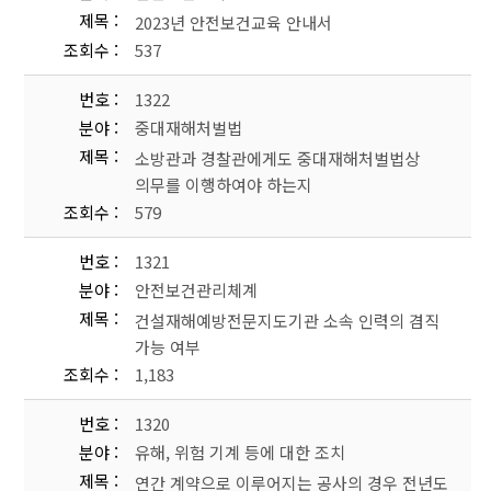
제목
2023년 안전보건교육 안내서
조회수
537
번호
1322
분야
중대재해처벌법
제목
소방관과 경찰관에게도 중대재해처벌법상
의무를 이행하여야 하는지
조회수
579
번호
1321
분야
안전보건관리체계
제목
건설재해예방전문지도기관 소속 인력의 겸직
가능 여부
조회수
1,183
번호
1320
분야
유해, 위험 기계 등에 대한 조치
제목
연간 계약으로 이루어지는 공사의 경우 전년도