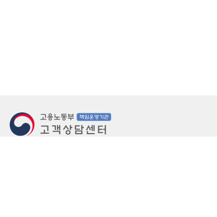
지번주소
울산 중구 북정동 236번지
도로명주소
울산 중구 종가로 405-3
우편번호
(우)44543
상담문의: (국번없이)1350(유료)