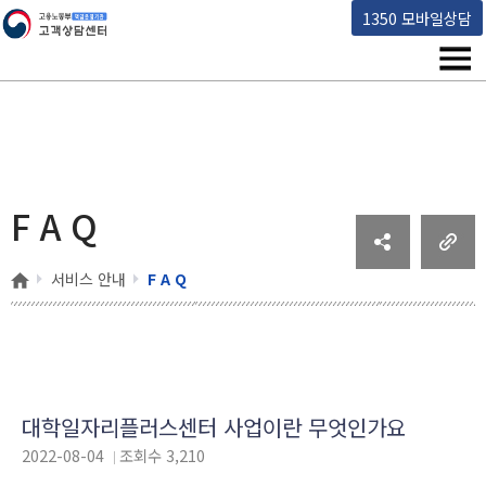
고용노동부 책임운영기관 고객상담센터
1350 모바일상담
메뉴
F A Q
홈
서비스 안내
F A Q
F A Q 상세보기 - 질의, 답변, 첨부파일 순으로 내용을 제공하고 있습니다.
대학일자리플러스센터 사업이란 무엇인가요
작성일 :
2022-08-04
조회수
3,210