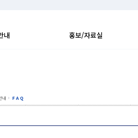
안내
홍보/자료실
안내
F A Q