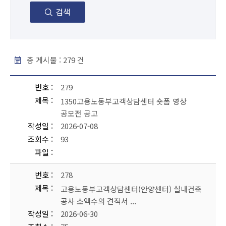
검색
총 게시물 :
279
건
공지사항 - 번호, 제목, 작성일, 조회수, 파일 순으로 내용을 제공하고 있습니다.
번호
279
제목
1350고용노동부고객상담센터 숏폼 영상
공모전 공고
작성일
2026-07-08
조회수
93
파일
번호
278
제목
고용노동부고객상담센터(안양센터) 실내건축
공사 소액수의 견적서 ...
작성일
2026-06-30