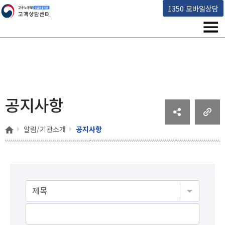
고용노동부 책임운영기관 고객상담센터
1350 모바일상담
메뉴
공지사항
홈
알림/기관소개
공지사항
게시물검색