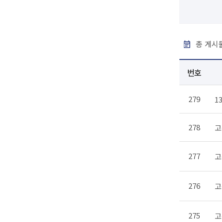
총 게시물
번호
279
1
278
고
277
고
276
고
275
고