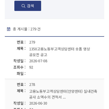
검색
총 게시물 :
279
건
공지사항 - 번호, 제목, 작성일, 조회수, 파일 순으로 내용을 제공하고 있습니다.
번호
279
제목
1350고용노동부고객상담센터 숏폼 영상
공모전 공고
작성일
2026-07-08
조회수
92
파일
번호
278
제목
고용노동부고객상담센터(안양센터) 실내건축
공사 소액수의 견적서 ...
작성일
2026-06-30