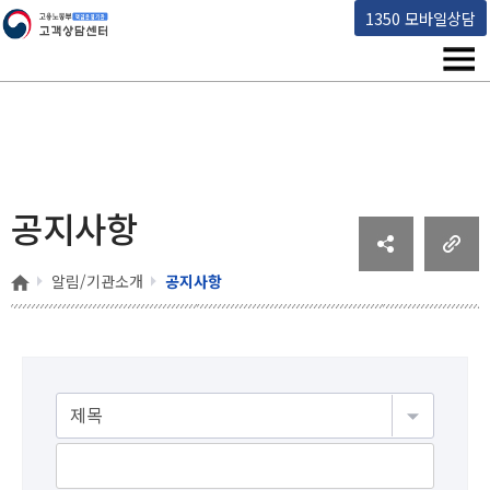
고용노동부 책임운영기관 고객상담센터
1350 모바일상담
메뉴
공지사항
홈
알림/기관소개
공지사항
게시물검색