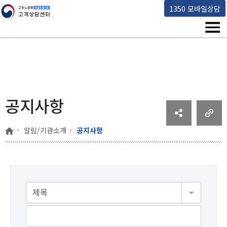
고용노동부 책임운영기관 고객상담센터
1350 모바일상담
메뉴
공지사항
홈
알림/기관소개
공지사항
게시물검색