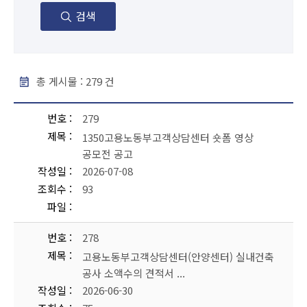
검색
총 게시물 :
279
건
공지사항 - 번호, 제목, 작성일, 조회수, 파일 순으로 내용을 제공하고 있습니다.
번호
279
제목
1350고용노동부고객상담센터 숏폼 영상
공모전 공고
작성일
2026-07-08
조회수
93
파일
번호
278
제목
고용노동부고객상담센터(안양센터) 실내건축
공사 소액수의 견적서 ...
작성일
2026-06-30