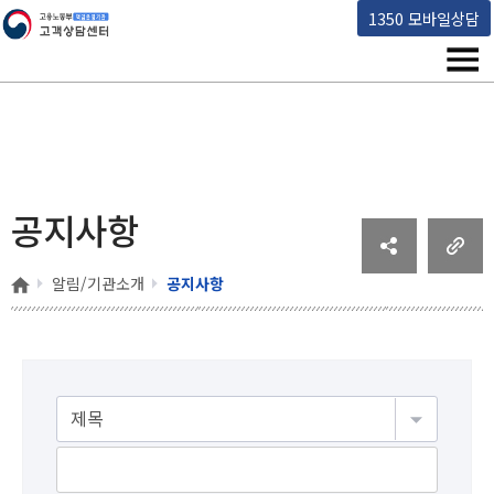
고용노동부 책임운영기관 고객상담센터
1350 모바일상담
메뉴
공지사항
홈
알림/기관소개
공지사항
게시물검색