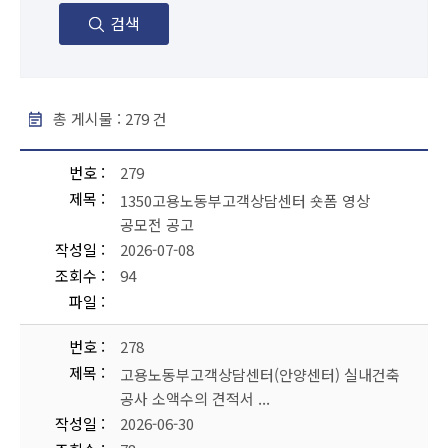
검색
총 게시물 :
279
건
공지사항 - 번호, 제목, 작성일, 조회수, 파일 순으로 내용을 제공하고 있습니다.
번호
279
제목
1350고용노동부고객상담센터 숏폼 영상
공모전 공고
작성일
2026-07-08
조회수
94
파일
번호
278
제목
고용노동부고객상담센터(안양센터) 실내건축
공사 소액수의 견적서 ...
작성일
2026-06-30