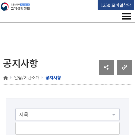
고용노동부 책임운영기관 고객상담센터
1350 모바일상담
메뉴
공지사항
홈
알림/기관소개
공지사항
게시물검색