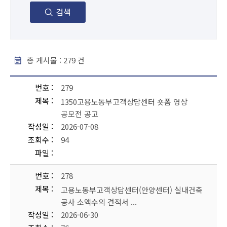
검색
총 게시물 :
279
건
공지사항 - 번호, 제목, 작성일, 조회수, 파일 순으로 내용을 제공하고 있습니다.
번호
279
제목
1350고용노동부고객상담센터 숏폼 영상
공모전 공고
작성일
2026-07-08
조회수
94
파일
번호
278
제목
고용노동부고객상담센터(안양센터) 실내건축
공사 소액수의 견적서 ...
작성일
2026-06-30