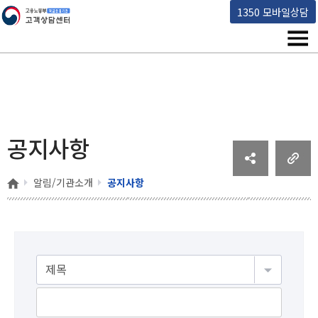
고용노동부 책임운영기관 고객상담센터
1350 모바일상담
메뉴
공지사항
홈
알림/기관소개
공지사항
게시물검색