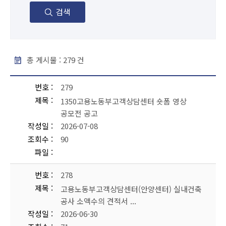
검색
총 게시물 :
279
건
공지사항 - 번호, 제목, 작성일, 조회수, 파일 순으로 내용을 제공하고 있습니다.
번호
279
제목
1350고용노동부고객상담센터 숏폼 영상
공모전 공고
작성일
2026-07-08
조회수
90
파일
번호
278
제목
고용노동부고객상담센터(안양센터) 실내건축
공사 소액수의 견적서 ...
작성일
2026-06-30