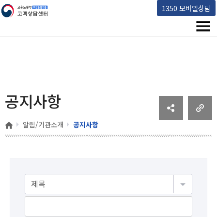
고용노동부 책임운영기관 고객상담센터
1350 모바일상담
메뉴
공지사항
홈
알림/기관소개
공지사항
게시물검색