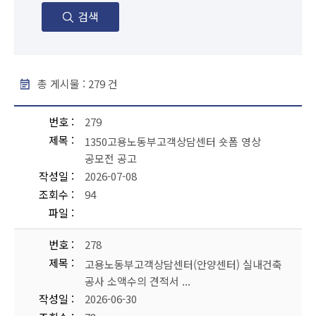
검색
총 게시물 :
279
건
공지사항 - 번호, 제목, 작성일, 조회수, 파일 순으로 내용을 제공하고 있습니다.
번호
279
제목
1350고용노동부고객상담센터 숏폼 영상
공모전 공고
작성일
2026-07-08
조회수
94
파일
번호
278
제목
고용노동부고객상담센터(안양센터) 실내건축
공사 소액수의 견적서 ...
작성일
2026-06-30