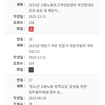
제목
2023년 고용노동부고객상담센터 국민참여단
성과 공유 및 해단식...
작성일
2023-12-11
조회수
156
파일
번호
18
제목
2023년 하반기 외부 전문가 자문위원회 개최
(10/11)
작성일
2023-12-11
조회수
105
파일
번호
17
제목
‘청소년 고용노동 정책교실’ 운영을 위한
업무협약체결(경주 보...
작성일
2023-06-19
조회수
78