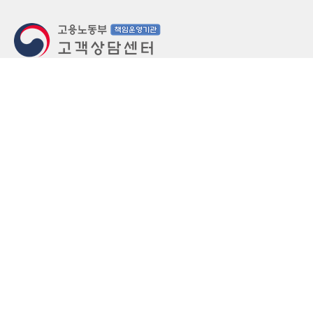
지번주소
울산 중구 북정동 236번지
도로명주소
울산 중구 종가로 405-3
우편번호
(우)44543
상담문의: (국번없이)1350(유료)
정부민원안내 콜센터: 국번없이 110
당직실 TEL
052-701-5300 (평일 18시 ~ 익일 9시, 주말 공휴
일 24시)
⁕ 당직실전화는 고용·노동상담이 제한됩니다.
FAX
052-702-5008
개인정보처리방침
영상정보처리기기 운영관리방침