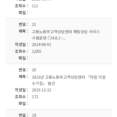
조회수
111
파일
번호
21
제목
고용노동부고객상담센터 채팅상담 서비스
시범운영 ('24.8.1~...
작성일
2024-08-01
조회수
2,655
파일
번호
20
제목
2023년 고용노동부고객상담센터 「마음 이음
수기집」 발간
작성일
2023-12-22
조회수
172
파일
번호
19