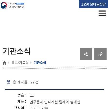
고용노동부 책임운영기관 고객상담센터
1350 모바일상담
메뉴
기관소식
홈
홍보/자료실
기관소식
총 게시물 :
22
건
기관소식 - 번호, 제목, 작성일, 조회수, 파일 순으로 내용을 제공하고 있습니다.
번호
22
제목
인구문제 인식개선 릴레이 캠페인
작성일
2025-06-04