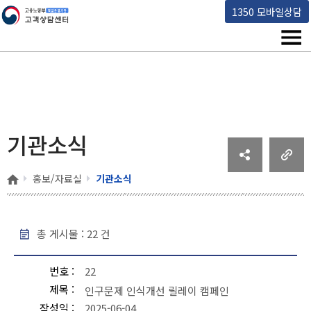
고용노동부 책임운영기관 고객상담센터
1350 모바일상담
메뉴
기관소식
홈
홍보/자료실
기관소식
총 게시물 :
22
건
기관소식 - 번호, 제목, 작성일, 조회수, 파일 순으로 내용을 제공하고 있습니다.
번호
22
제목
인구문제 인식개선 릴레이 캠페인
작성일
2025-06-04