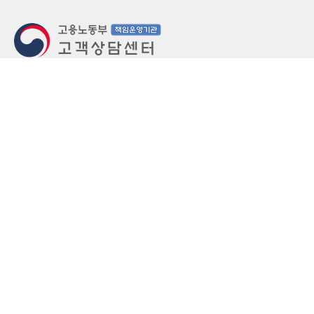
지번주소
울산 중구 북정동 236번지
도로명주소
울산 중구 종가로 405-3
우편번호
(우)44543
상담문의: (국번없이)1350(유료)
정부민원안내 콜센터: 국번없이 110
당직실 TEL
052-701-5300 (평일 18시 ~ 익일 9시, 주말 공휴
일 24시)
⁕ 당직실전화는 고용·노동상담이 제한됩니다.
FAX
052-702-5008
개인정보처리방침
영상정보처리기기 운영관리방침