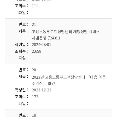
조회수
111
파일
번호
21
제목
고용노동부고객상담센터 채팅상담 서비스
시범운영 ('24.8.1~...
작성일
2024-08-01
조회수
2,658
파일
번호
20
제목
2023년 고용노동부고객상담센터 「마음 이음
수기집」 발간
작성일
2023-12-22
조회수
172
파일
번호
19