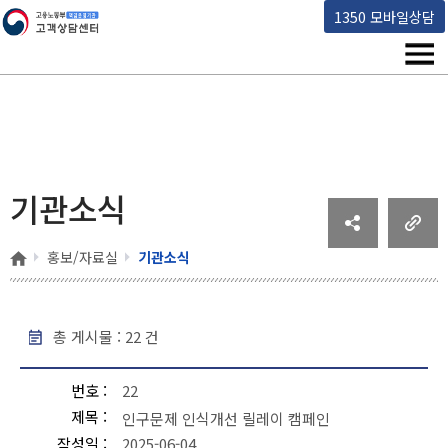
고용노동부 책임운영기관 고객상담센터
1350 모바일상담
메뉴
기관소식
홈
홍보/자료실
기관소식
총 게시물 :
22
건
기관소식 - 번호, 제목, 작성일, 조회수, 파일 순으로 내용을 제공하고 있습니다.
번호
22
제목
인구문제 인식개선 릴레이 캠페인
작성일
2025-06-04