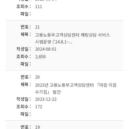
조회수
111
파일
번호
21
제목
고용노동부고객상담센터 채팅상담 서비스
시범운영 ('24.8.1~...
작성일
2024-08-01
조회수
2,658
파일
번호
20
제목
2023년 고용노동부고객상담센터 「마음 이음
수기집」 발간
작성일
2023-12-22
조회수
172
파일
번호
19