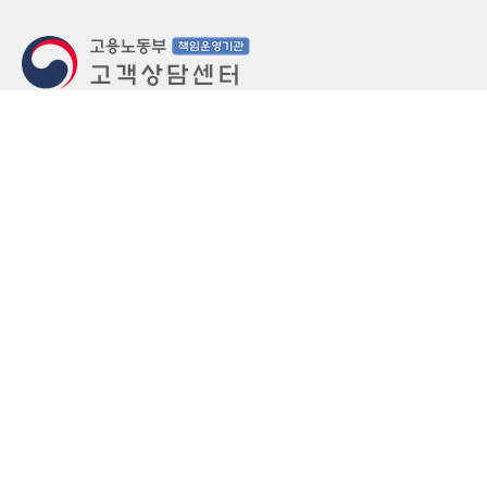
지번주소
울산 중구 북정동 236번지
도로명주소
울산 중구 종가로 405-3
우편번호
(우)44543
상담문의: (국번없이)1350(유료)
정부민원안내 콜센터: 국번없이 110
당직실 TEL
052-701-5300 (평일 18시 ~ 익일 9시, 주말 공휴
일 24시)
⁕ 당직실전화는 고용·노동상담이 제한됩니다.
FAX
052-702-5008
개인정보처리방침
영상정보처리기기 운영관리방침