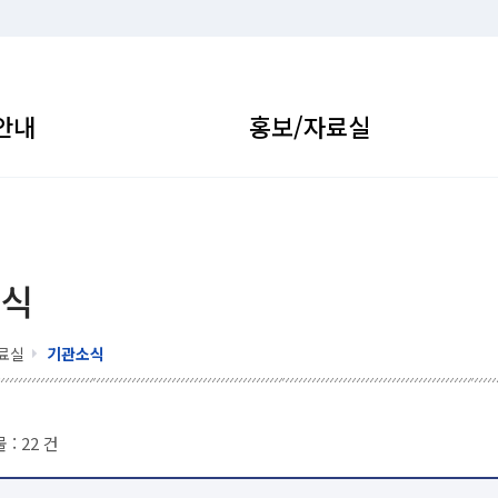
안내
홍보/자료실
소식
료실
기관소식
 :
22
건