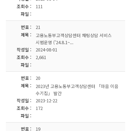
조회수
111
파일
번호
21
제목
고용노동부고객상담센터 채팅상담 서비스
시범운영 ('24.8.1~...
작성일
2024-08-01
조회수
2,661
파일
번호
20
제목
2023년 고용노동부고객상담센터 「마음 이음
수기집」 발간
작성일
2023-12-22
조회수
172
파일
번호
19