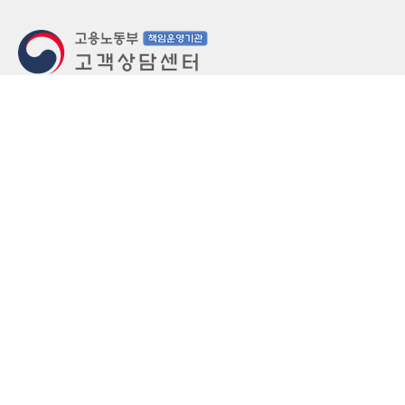
지번주소
울산 중구 북정동 236번지
도로명주소
울산 중구 종가로 405-3
우편번호
(우)44543
상담문의: (국번없이)1350(유료)
정부민원안내 콜센터: 국번없이 110
당직실 TEL
052-701-5300 (평일 18시 ~ 익일 9시, 주말 공휴
일 24시)
⁕ 당직실전화는 고용·노동상담이 제한됩니다.
FAX
052-702-5008
개인정보처리방침
영상정보처리기기 운영관리방침