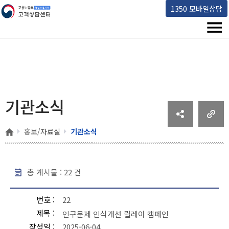
고용노동부 책임운영기관 고객상담센터
1350 모바일상담
메뉴
기관소식
홈
홍보/자료실
기관소식
총 게시물 :
22
건
기관소식 - 번호, 제목, 작성일, 조회수, 파일 순으로 내용을 제공하고 있습니다.
번호
22
제목
인구문제 인식개선 릴레이 캠페인
작성일
2025-06-04