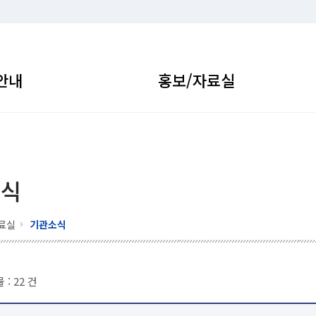
안내
홍보/자료실
소식
료실
기관소식
 :
22
건