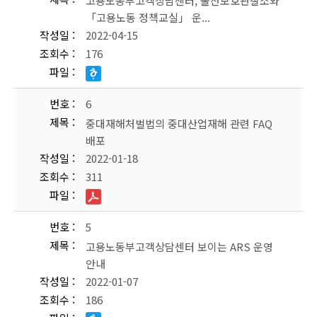
고용노동부고객상담센터, 울산보호관찰소와
「고용노동 정책교실」 운...
작성일
2022-04-15
조회수
176
파일
번호
6
제목
중대재해처벌법의 중대산업재해 관련 FAQ
배포
작성일
2022-01-18
조회수
311
파일
번호
5
제목
고용노동부고객상담센터 보이는 ARS 운영
안내
작성일
2022-01-07
조회수
186