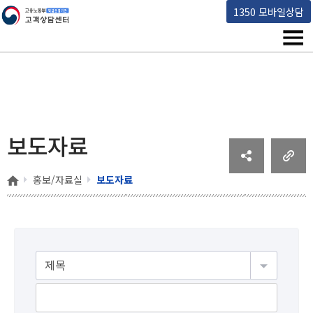
고용노동부 책임운영기관 고객상담센터
1350 모바일상담
메뉴
보도자료
홈
홍보/자료실
보도자료
게시물검색