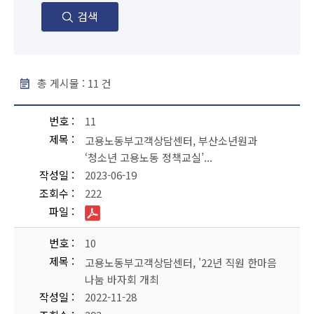
검색
총 게시물 :
11
건
보도자료 - 번호, 제목, 작성일, 조회수, 파일 순으로 내용을 제공하고 있습니다.
번호
11
제목
고용노동부고객상담센터, 부산소년원과
‘청소년 고용노동 정책교실’...
작성일
2023-06-19
조회수
222
파일
번호
10
제목
고용노동부고객상담센터, '22년 직원 한마음
나눔 바자회 개최
작성일
2022-11-28