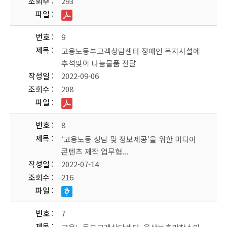
조회수
293
파일
번호
9
제목
고용노동부고객상담센터 장애인 복지시설에
추석맞이 나눔물품 전달
작성일
2022-09-06
조회수
208
파일
번호
8
제목
‘고용노동 상담 및 정보제공’을 위한 미디어
콘텐츠 제작 업무협...
작성일
2022-07-14
조회수
216
파일
번호
7
제목