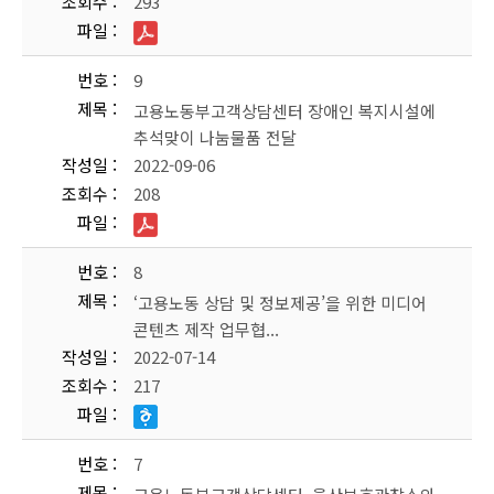
조회수
293
파일
번호
9
제목
고용노동부고객상담센터 장애인 복지시설에
추석맞이 나눔물품 전달
작성일
2022-09-06
조회수
208
파일
번호
8
제목
‘고용노동 상담 및 정보제공’을 위한 미디어
콘텐츠 제작 업무협...
작성일
2022-07-14
조회수
217
파일
번호
7
제목