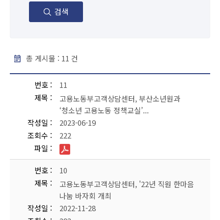
검색
총 게시물 :
11
건
보도자료 - 번호, 제목, 작성일, 조회수, 파일 순으로 내용을 제공하고 있습니다.
번호
11
제목
고용노동부고객상담센터, 부산소년원과
‘청소년 고용노동 정책교실’...
작성일
2023-06-19
조회수
222
파일
번호
10
제목
고용노동부고객상담센터, '22년 직원 한마음
나눔 바자회 개최
작성일
2022-11-28