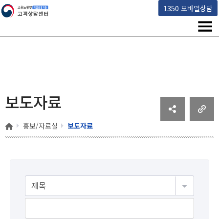
고용노동부 책임운영기관 고객상담센터
1350 모바일상담
메뉴
보도자료
홈
홍보/자료실
보도자료
게시물검색