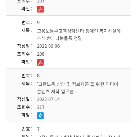
조회수
293
파일
번호
9
제목
고용노동부고객상담센터 장애인 복지시설에
추석맞이 나눔물품 전달
작성일
2022-09-06
조회수
208
파일
번호
8
제목
‘고용노동 상담 및 정보제공’을 위한 미디어
콘텐츠 제작 업무협...
작성일
2022-07-14
조회수
217
파일
번호
7
제목