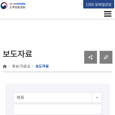
고용노동부 책임운영기관 고객상담센터
1350 모바일상담
메뉴
보도자료
홈
홍보/자료실
보도자료
게시물검색