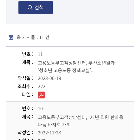
검색
총 게시물 :
11
건
보도자료 - 번호, 제목, 작성일, 조회수, 파일 순으로 내용을 제공하고 있습니다.
번호
11
제목
고용노동부고객상담센터, 부산소년원과
‘청소년 고용노동 정책교실’...
작성일
2023-06-19
조회수
222
파일
번호
10
제목
고용노동부고객상담센터, '22년 직원 한마음
나눔 바자회 개최
작성일
2022-11-28