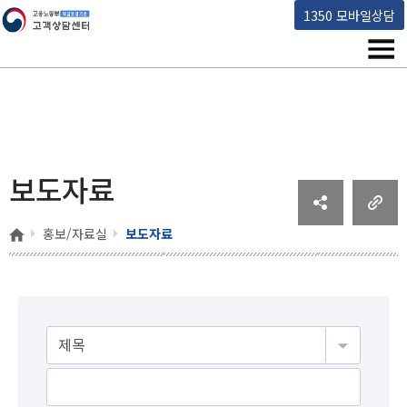
고용노동부 책임운영기관 고객상담센터
1350 모바일상담
메뉴
보도자료
홈
홍보/자료실
보도자료
게시물검색