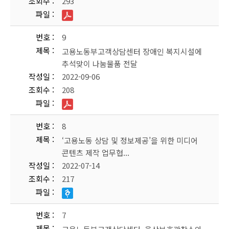
조회수
293
파일
번호
9
제목
고용노동부고객상담센터 장애인 복지시설에
추석맞이 나눔물품 전달
작성일
2022-09-06
조회수
208
파일
번호
8
제목
‘고용노동 상담 및 정보제공’을 위한 미디어
콘텐츠 제작 업무협...
작성일
2022-07-14
조회수
217
파일
번호
7
제목