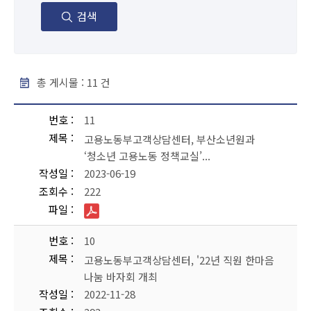
검색
총 게시물 :
11
건
보도자료 - 번호, 제목, 작성일, 조회수, 파일 순으로 내용을 제공하고 있습니다.
번호
11
제목
고용노동부고객상담센터, 부산소년원과
‘청소년 고용노동 정책교실’...
작성일
2023-06-19
조회수
222
파일
번호
10
제목
고용노동부고객상담센터, '22년 직원 한마음
나눔 바자회 개최
작성일
2022-11-28